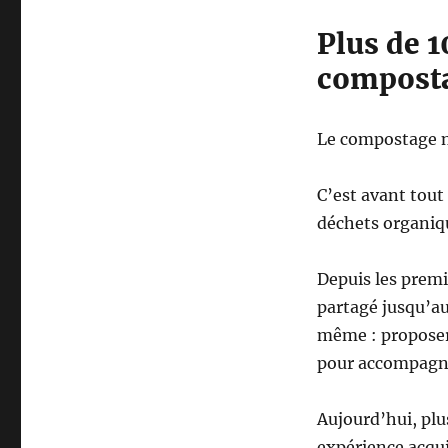
Plus de 1
composta
Le compostage n
C’est avant tou
déchets organiqu
Depuis les prem
partagé jusqu’au
même : proposer 
pour accompagner
Aujourd’hui, plu
expérience acqui