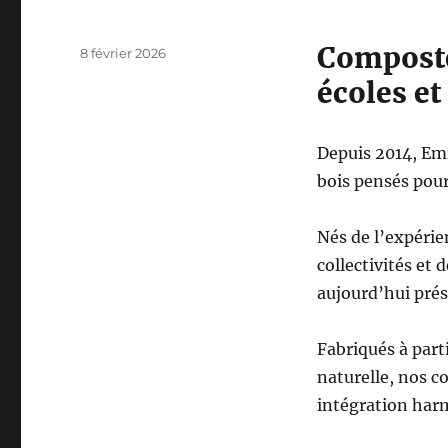
Composte
Publié
8 février 2026
le
écoles et
Depuis 2014, Em
bois pensés pour
Nés de l’expérie
collectivités et
aujourd’hui prése
Fabriqués à part
naturelle, nos c
intégration har