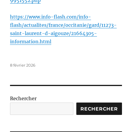
9951552.php
https://www.info-flash.com/info-
flash/actualites/france/occitanie/gard/11273-
saint-laurent-d-aigouze/21664305-
information.html
Publié
8 février 2026
le
Rechercher
RECHERCHER