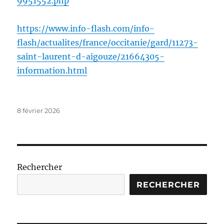
9951552.php
https://www.info-flash.com/info-
flash/actualites/france/occitanie/gard/11273-
saint-laurent-d-aigouze/21664305-
information.html
Publié
8 février 2026
le
Rechercher
RECHERCHER